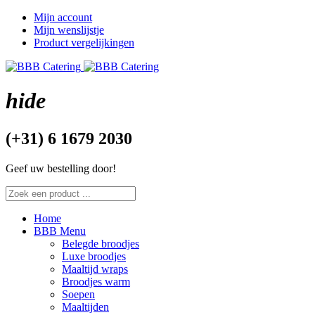
Mijn account
Mijn wenslijstje
Product vergelijkingen
hide
(+31) 6 1679 2030
Geef uw bestelling door!
Home
BBB Menu
Belegde broodjes
Luxe broodjes
Maaltijd wraps
Broodjes warm
Soepen
Maaltijden