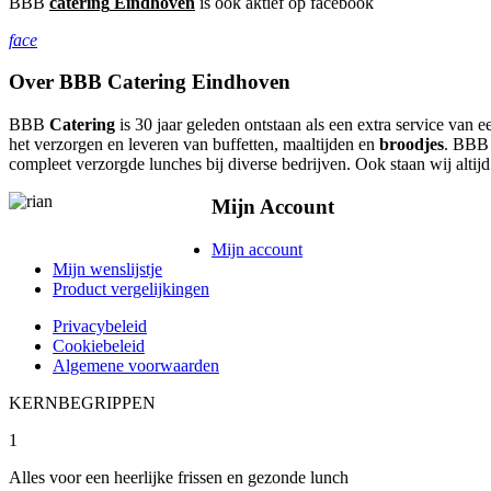
BBB
catering
Eindhoven
is ook aktief op facebook
face
Over BBB Catering Eindhoven
BBB
Catering
is 30 jaar geleden ontstaan als een extra service van e
het verzorgen en leveren van buffetten, maaltijden en
broodjes
. BB
compleet verzorgde lunches bij diverse bedrijven. Ook staan wij alti
Mijn Account
Mijn account
Mijn wenslijstje
Product vergelijkingen
Privacybeleid
Cookiebeleid
Algemene voorwaarden
KERNBEGRIPPEN
1
Alles voor een heerlijke frissen en gezonde lunch