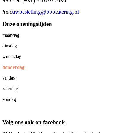
hide
Tel: (+31) 6 1679 2030
hide
uwbestelling@bbbcatering.nl
Onze openingstijden
maandag
dinsdag
woensdag
donderdag
vrijdag
zaterdag
zondag
Volg ons ook op facebook