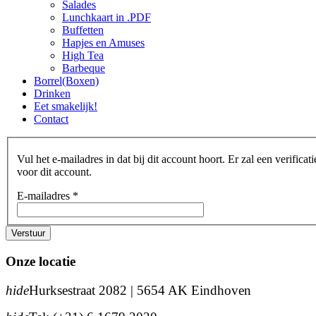
Salades
Lunchkaart in .PDF
Buffetten
Hapjes en Amuses
High Tea
Barbeque
Borrel(Boxen)
Drinken
Eet smakelijk!
Contact
Vul het e-mailadres in dat bij dit account hoort. Er zal een veri
voor dit account.
E-mailadres
*
Verstuur
Onze locatie
hide
Hurksestraat 2082 | 5654 AK Eindhoven