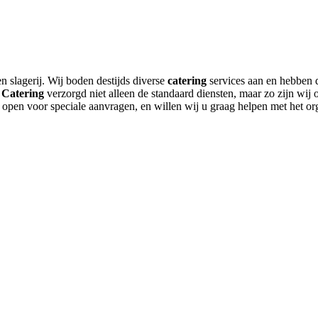
en slagerij. Wij boden destijds diverse
catering
services aan en hebben d
B
Catering
verzorgd niet alleen de standaard diensten, maar zo zijn wij o
jd open voor speciale aanvragen, en willen wij u graag helpen met het o