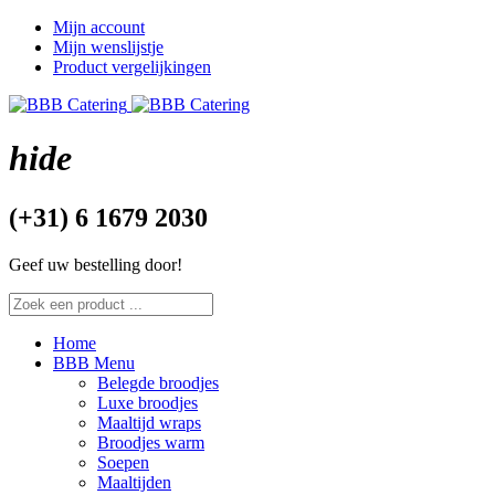
Mijn account
Mijn wenslijstje
Product vergelijkingen
hide
(+31) 6 1679 2030
Geef uw bestelling door!
Home
BBB Menu
Belegde broodjes
Luxe broodjes
Maaltijd wraps
Broodjes warm
Soepen
Maaltijden