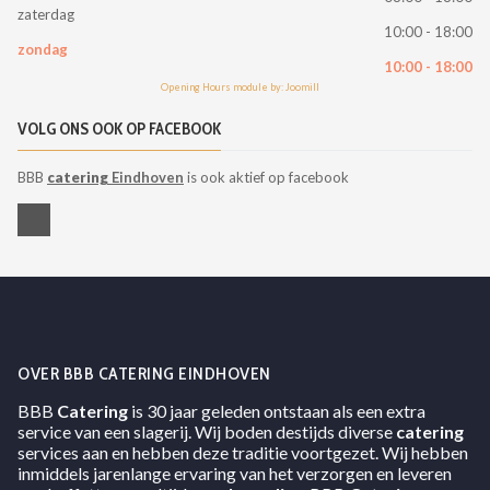
zaterdag
10:00 - 18:00
zondag
10:00 - 18:00
Opening Hours module by: Joomill
VOLG ONS OOK OP FACEBOOK
BBB
catering
Eindhoven
is ook aktief op facebook
OVER BBB CATERING EINDHOVEN
BBB
Catering
is 30 jaar geleden ontstaan als een extra
service van een slagerij. Wij boden destijds diverse
catering
services aan en hebben deze traditie voortgezet. Wij hebben
inmiddels jarenlange ervaring van het verzorgen en leveren