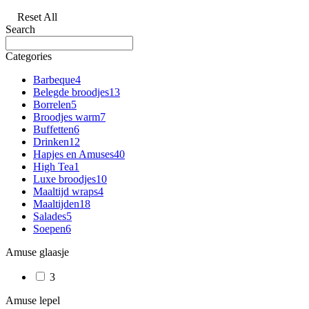
Reset All
Search
Categories
Barbeque
4
Belegde broodjes
13
Borrelen
5
Broodjes warm
7
Buffetten
6
Drinken
12
Hapjes en Amuses
40
High Tea
1
Luxe broodjes
10
Maaltijd wraps
4
Maaltijden
18
Salades
5
Soepen
6
Amuse glaasje
3
Amuse lepel