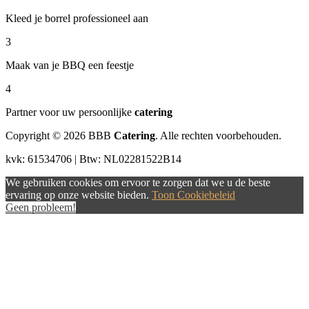
Kleed je borrel professioneel aan
3
Maak van je BBQ een feestje
4
Partner voor uw persoonlijke
catering
Copyright © 2026 BBB
Catering
. Alle rechten voorbehouden.
kvk: 61534706 | Btw: NL02281522B14
We gebruiken cookies om ervoor te zorgen dat we u de beste
ervaring op onze website bieden.
Toon Cookiebeleid
Geen probleem!