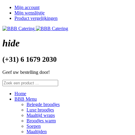
Mijn account
Mijn wenslijstje
Product vergelijkingen
hide
(+31) 6 1679 2030
Geef uw bestelling door!
Home
BBB Menu
Belegde broodjes
Luxe broodjes
Maaltijd wraps
Broodjes warm
Soepen
Maaltijden