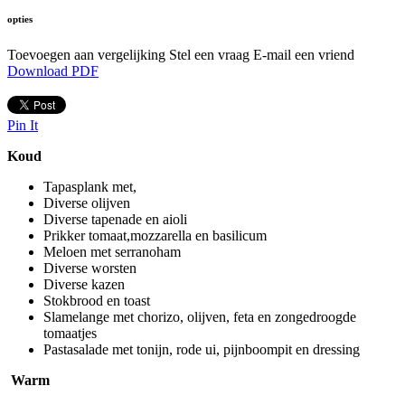
opties
Toevoegen aan vergelijking
Stel een vraag
E-mail een vriend
Download PDF
Pin It
Koud
Tapasplank met,
Diverse olijven
Diverse tapenade en aioli
Prikker tomaat,mozzarella en basilicum
Meloen met serranoham
Diverse worsten
Diverse kazen
Stokbrood en toast
Slamelange met chorizo, olijven, feta en zongedroogde
tomaatjes
Pastasalade met tonijn, rode ui, pijnboompit en dressing
Warm