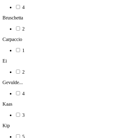
4
Bruschetta
2
Carpaccio
1
Ei
2
Gevulde...
4
Kaas
3
Kip
5