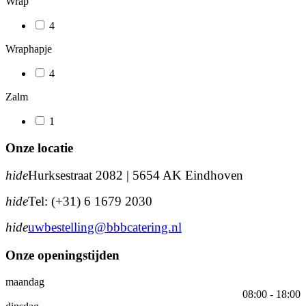
Wrap
4
Wraphapje
4
Zalm
1
Onze locatie
hide
Hurksestraat 2082 | 5654 AK Eindhoven
hide
Tel: (+31) 6 1679 2030
hide
uwbestelling@bbbcatering.nl
Onze openingstijden
maandag
08:00 - 18:00