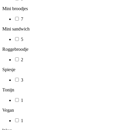
Mini broodjes
7
Mini sandwich
5
Roggebroodje
2
Spiesje
3
Tonijn
1
Vegan
1