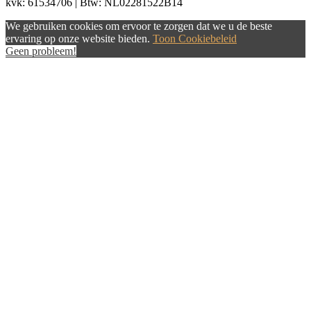
kvk: 61534706 | Btw: NL02281522B14
We gebruiken cookies om ervoor te zorgen dat we u de beste
ervaring op onze website bieden.
Toon Cookiebeleid
Geen probleem!