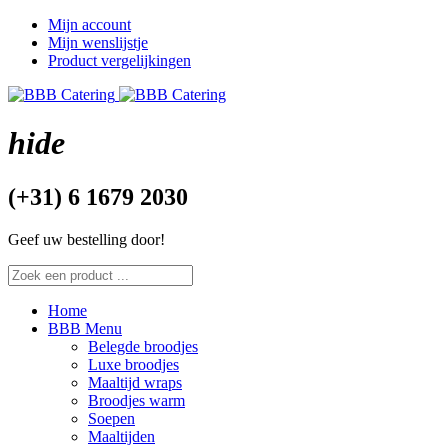
Mijn account
Mijn wenslijstje
Product vergelijkingen
hide
(+31) 6 1679 2030
Geef uw bestelling door!
Home
BBB Menu
Belegde broodjes
Luxe broodjes
Maaltijd wraps
Broodjes warm
Soepen
Maaltijden