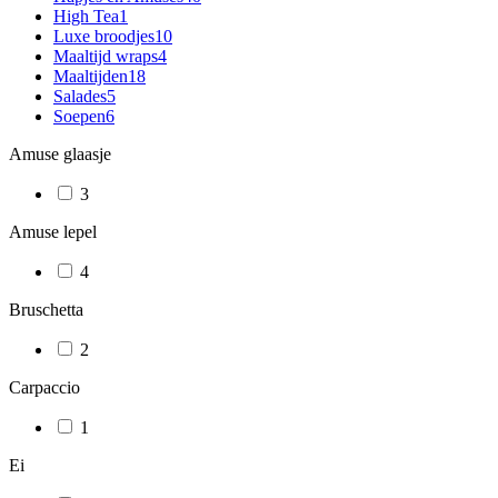
High Tea
1
Luxe broodjes
10
Maaltijd wraps
4
Maaltijden
18
Salades
5
Soepen
6
Amuse glaasje
3
Amuse lepel
4
Bruschetta
2
Carpaccio
1
Ei