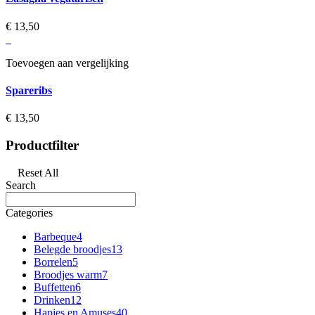
€ 13,50‎
Toevoegen aan vergelijking
Spareribs
€ 13,50‎
Productfilter
Reset All
Search
Categories
Barbeque
4
Belegde broodjes
13
Borrelen
5
Broodjes warm
7
Buffetten
6
Drinken
12
Hapjes en Amuses
40