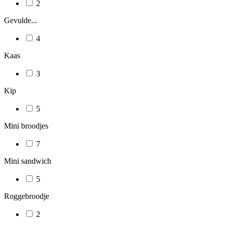
2
Gevulde...
4
Kaas
3
Kip
5
Mini broodjes
7
Mini sandwich
5
Roggebroodje
2