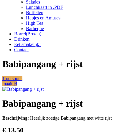
Salades
Lunchkaart in .PDF
Buffetten
Hapjes en Amuses
High Tea
Barbeque
Borrel(Boxen)
Drinken
Eet smakelijk!
Contact
Babipangang + rijst
1 persoons
maaltijd
Babipangang + rijst
Beschrijving:
Heerlijk zoetige Babipangang met witte rijst
€ 13,50‎