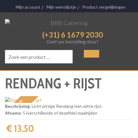
Mijn account
Mijn wenslijstje
Product vergelijkingen
(+31) 6 1679 2030
Geef uw bestelling door!
RENDANG + RIJST
1 persoons
Beschrijving:
Licht pittige Rendang met witte rijst
maaltijd
Afname:
5 (verschillende of dezelfde) maaltijden
€ 13,50‎