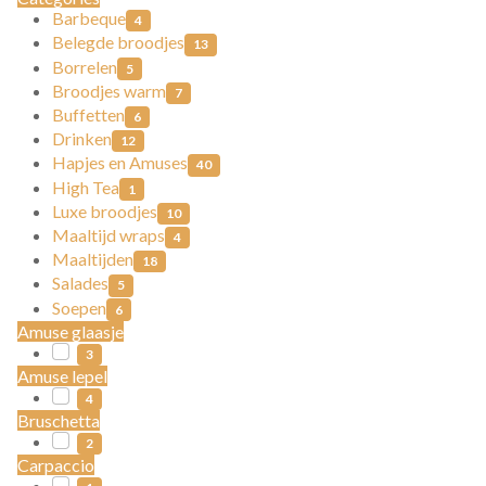
Barbeque
4
Belegde broodjes
13
Borrelen
5
Broodjes warm
7
Buffetten
6
Drinken
12
Hapjes en Amuses
40
High Tea
1
Luxe broodjes
10
Maaltijd wraps
4
Maaltijden
18
Salades
5
Soepen
6
Amuse glaasje
3
Amuse lepel
4
Bruschetta
2
Carpaccio