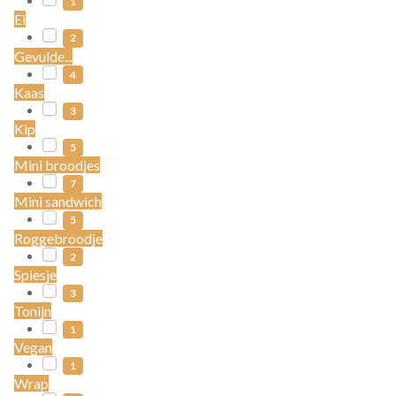
1
Ei
2
Gevulde...
4
Kaas
3
Kip
5
Mini broodjes
7
Mini sandwich
5
Roggebroodje
2
Spiesje
3
Tonijn
1
Vegan
1
Wrap