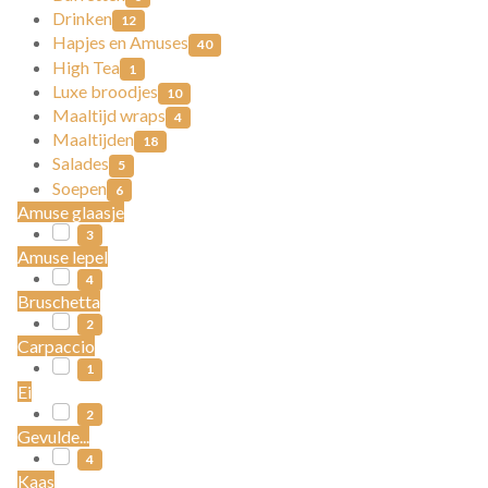
Drinken
12
Hapjes en Amuses
40
High Tea
1
Luxe broodjes
10
Maaltijd wraps
4
Maaltijden
18
Salades
5
Soepen
6
Amuse glaasje
3
Amuse lepel
4
Bruschetta
2
Carpaccio
1
Ei
2
Gevulde...
4
Kaas