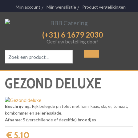
Mijn account
Mijn wenslijstje
Product vergelijkingen
(+31) 6 1679 2030
Geef uw bestelling door!
GEZOND DELUXE
Beschrijving:
Rijk belegde pistolet met ham, kaas, sla, ei, tomaat,
komkommer en selleriesalade.
Afname:
5 (verschillende of dezelfde)
broodjes
€ 5,10‎