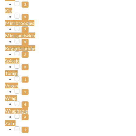
3
Kip
5
Mini broodjes
7
Mini sandwich
5
Roggebroodje
2
Spiesje
3
Tonijn
1
Vegan
1
Wrap
4
Wraphapje
4
Zalm
1