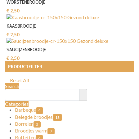
WORSTENBROODJE
€ 2,50‎
KAASBROODJE
€ 2,50‎
SAUCIJZENBROODJE
€ 2,50‎
PRODUCTFILTER
Reset All
Search
Categories
Barbeque
4
Belegde broodjes
13
Borrelen
5
Broodjes warm
7
Buffetten
6