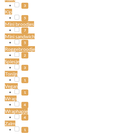
3
Kip
5
Mini broodjes
7
Mini sandwich
5
Roggebroodje
2
Spiesje
3
Tonijn
1
Vegan
1
Wrap
4
Wraphapje
4
Zalm
1