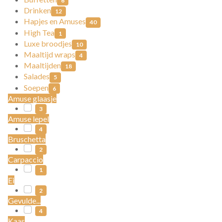
6
Drinken
12
Hapjes en Amuses
40
High Tea
1
Luxe broodjes
10
Maaltijd wraps
4
Maaltijden
18
Salades
5
Soepen
6
Amuse glaasje
3
Amuse lepel
4
Bruschetta
2
Carpaccio
1
Ei
2
Gevulde...
4
Kaas