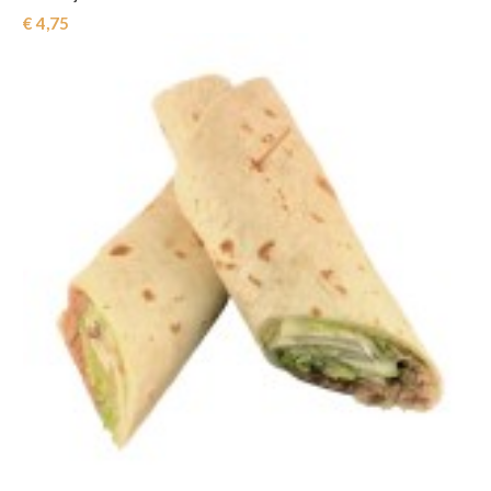
€ 4,75‎