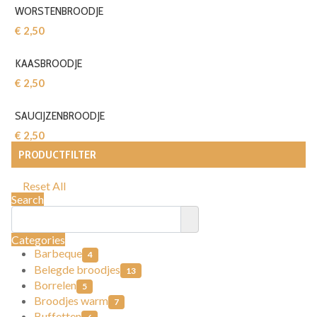
WORSTENBROODJE
€ 2,50‎
KAASBROODJE
€ 2,50‎
SAUCIJZENBROODJE
€ 2,50‎
PRODUCTFILTER
Reset All
Search
Categories
Barbeque
4
Belegde broodjes
13
Borrelen
5
Broodjes warm
7
Buffetten