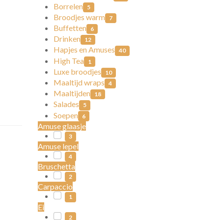
Borrelen
5
Broodjes warm
7
Buffetten
6
Drinken
12
Hapjes en Amuses
40
High Tea
1
Luxe broodjes
10
Maaltijd wraps
4
Maaltijden
18
Salades
5
Soepen
6
Amuse glaasje
3
Amuse lepel
4
Bruschetta
2
Carpaccio
1
Ei
2