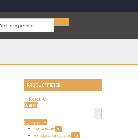
PRODUCTFILTER
Reset All
Search
Categories
Barbeque
4
Belegde broodjes
13