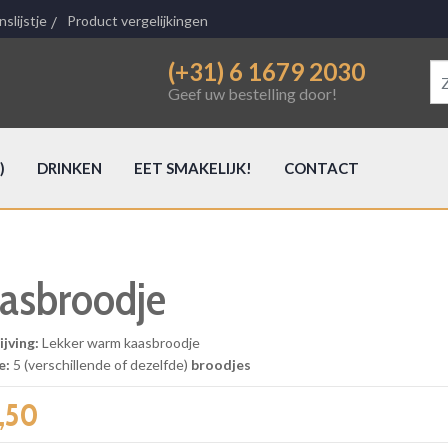
slijstje
Product vergelijkingen
(+31) 6 1679 2030
Geef uw bestelling door!
)
DRINKEN
EET SMAKELIJK!
CONTACT
asbroodje
ijving:
Lekker warm kaasbroodje
e:
5 (verschillende of dezelfde)
broodjes
,50‎