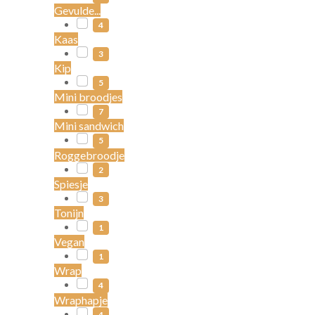
Gevulde...
4
Kaas
3
Kip
5
Mini broodjes
7
Mini sandwich
5
Roggebroodje
2
Spiesje
3
Tonijn
1
Vegan
1
Wrap
4
Wraphapje
4